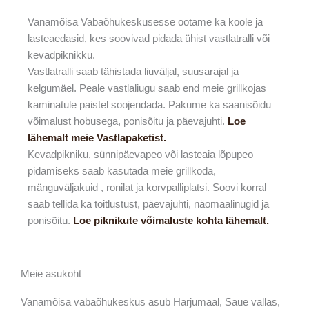
Vanamõisa Vabaõhukeskusesse ootame ka koole ja
lasteaedasid, kes soovivad pidada ühist vastlatralli või
kevadpiknikku.
Vastlatralli saab tähistada liuväljal, suusarajal ja
kelgumäel. Peale vastlaliugu saab end meie grillkojas
kaminatule paistel soojendada. Pakume ka saanisõidu
võimalust hobusega, ponisõitu ja päevajuhti.
Loe
lähemalt meie Vastlapaketist.
Kevadpikniku, sünnipäevapeo või lasteaia lõpupeo
pidamiseks saab kasutada meie grillkoda,
mänguväljakuid , ronilat ja korvpalliplatsi. Soovi korral
saab tellida ka toitlustust, päevajuhti, näomaalinugid ja
ponisõitu.
Loe piknikute võimaluste kohta lähemalt.
Meie asukoht
Vanamõisa vabaõhukeskus asub Harjumaal, Saue vallas,