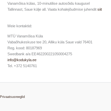
Vanamõisa külas, 10-minutilise autosõidu kaugusel
Tallinnast, Saue külje all. Vaata kohalejõudmise juhendit
siit
Meie kontaktid:
MTÜ Vanamõisa Küla
Vabaõhukeskuse tee 20, Alliku küla Saue vald 76401
Reg. kood: 80187969
Swedbank a/a EE462200221050004275
info@kodukyla.ee
Tel. +372 5140761
Privaatsusreeglid