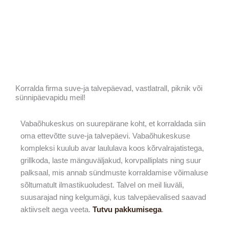
Korralda firma suve-ja talvepäevad, vastlatrall, piknik või
sünnipäevapidu meil!
Vabaõhukeskus on suurepärane koht, et korraldada siin
oma ettevõtte suve-ja talvepäevi. Vabaõhukeskuse
kompleksi kuulub avar laululava koos kõrvalrajatistega,
grillkoda, laste mänguväljakud, korvpalliplats ning suur
palksaal, mis annab sündmuste korraldamise võimaluse
sõltumatult ilmastikuoludest. Talvel on meil liuväli,
suusarajad ning kelgumägi, kus talvepäevalised saavad
aktiivselt aega veeta.
Tutvu pakkumisega
.