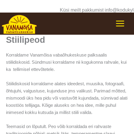
Skip
Küsi meilt pakkumist info@kodukyl
to
content
Stiilipeod
Korraldame Vanamõisa vabaõhukeskuse palksaalis
stiilidiskosid. Sündmusi korraldame nii kogukonna rahvale, kui
ka tellimisel ettevõtetele.
Stiilidiskosid korral
dame alates ideedest, muusika, fotograafi,
õhtujuhi, valgustuse, kujunduse jms valikust. Parimad mõtted,
mismoodi üks hea pidu või vastuvõtt kujundada, sünnivad alati
koostöös tellijaga. Kõige aluseks on hea idee, mille puhul
inimesed kokku kutsuda ja millist stiili valida.
Teemasid on lõputult. Peo võib korraldada eri rahvaste
traditsioonide põhjal: metsik lääs, temperamentne slaavi,