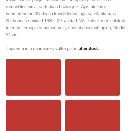
romantiline india, särtsakas hawaii jne. Ajastute järgi:
kuumemad on 60ndad ja kuni 80ndad, aga ka väärikamas
õhkkonnas sobivad 1920.–30. aastad. Või lihtsalt meeleolukad
teemad: teraapia sanatooriumis, suusabaasi tantsupidu, Studio
54 jne.
Täpsema info saamiseks võtke palun
ühendust.