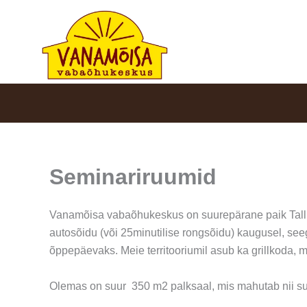
Skip
to
content
Seminariruumid
Vanamõisa vabaõhukeskus on suurepärane paik Tallinn
autosõidu (või 25minutilise rongsõidu) kaugusel, se
õppepäevaks. Meie territooriumil asub ka grillkoda, m
Olemas on suur 350 m2 palksaal, mis mahutab nii suur