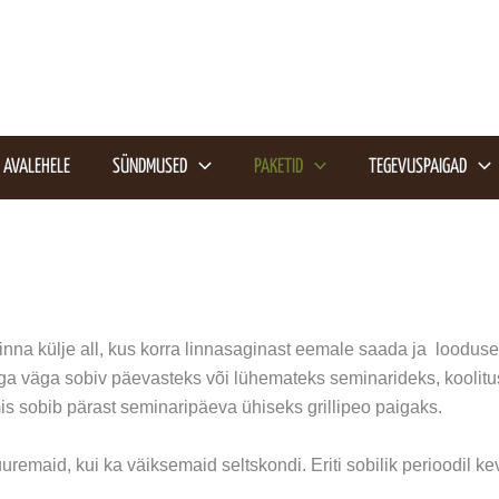
AVALEHELE
SÜNDMUSED
PAKETID
TEGEVUSPAIGAD
a külje all, kus korra linnasaginast eemale saada ja looduses
ega väga sobiv päevasteks või lühemateks seminarideks, kooli
is sobib pärast seminaripäeva ühiseks grillipeo paigaks.
emaid, kui ka väiksemaid seltskondi. Eriti sobilik perioodil ke