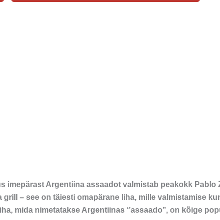
, kus imepärast Argentiina assaadot valmistab peakokk Pabl
a grill – see on täiesti omapärane liha, mille valmistamise kun
 liha, mida nimetatakse Argentiinas ‘’assaado’’, on kõige popu