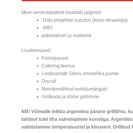
Meie seminaripakett sisaldab järgmist:
Data projektori kasutus (koos ekraaniga)
WIFI
pabertahvel ja markerid.
Lisateenused:
Kohvipausid
Catering teenus
Loodusmatk Sõeru ohvirallika juurde
Discolf
Meeskondlikud seikslumängud
Grillkoda ja ühine grillimine
NB! Võimalik tellida argentiina pärane grillõhtu
lahtisel tulel liha valmistamise kunstiga. Argentiin
valmistamise temperatuurist ja kiirusest. Grillitud