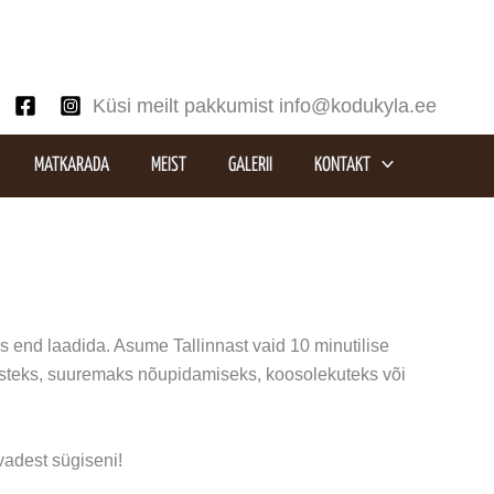
Küsi meilt pakkumist info@kodukyla.ee
MATKARADA
MEIST
GALERII
KONTAKT
 end laadida. Asume Tallinnast vaid 10 minutilise
tusteks, suuremaks nõupidamiseks, koosolekuteks või
vadest sügiseni!