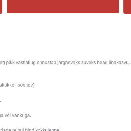
g pikk vastlaliug ennustab järgnevaks suveks head linakasvu.
akukkel, soe tee).
.
ga või vankriga.
ndade puhul hind kokkuleppel.