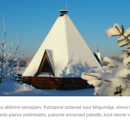
 aktiivne talvepäev. Kohapeal ootavad suur kelgumägi, eleva tul
oreda päeva veetmiseks, pakume erinevaid pakette, kuid oleme v