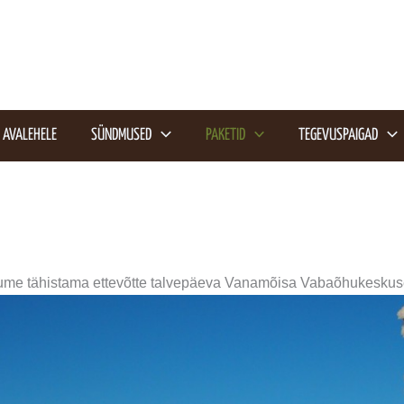
AVALEHELE
SÜNDMUSED
PAKETID
TEGEVUSPAIGAD
ume tähistama ettevõtte talvepäeva Vanamõisa Vabaõhukeskus