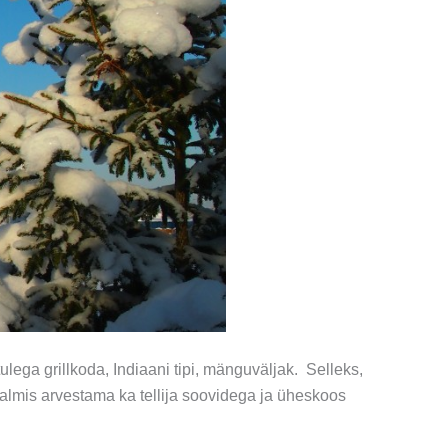
ega grillkoda, Indiaani tipi, mänguväljak. Selleks,
almis arvestama ka tellija soovidega ja üheskoos