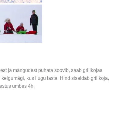
stest ja mängudest puhata soovib, saab grillkojas
kelgumägi, kus liugu lasta. Hind sisaldab grillkoja,
kestus umbes 4h.