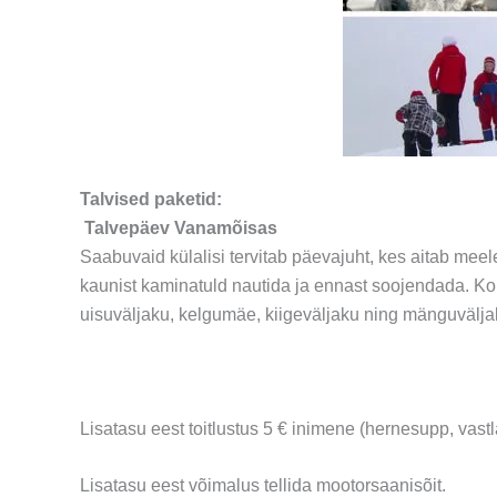
Talvised paketid:
Talvepäev Vanamõisas
Saabuvaid külalisi tervitab päevajuht, kes aitab meele
kaunist kaminatuld nautida ja ennast soojendada. Koha
uisuväljaku, kelgumäe, kiigeväljaku ning mänguväljak
Lisatasu eest toitlustus 5 € inimene (hernesupp, vastl
Lisatasu eest võimalus tellida mootorsaanisõit.