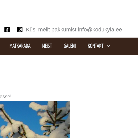
Küsi meilt pakkumist info@kodukyla.ee
MATKARADA
MEIST
GALERII
KONTAKT
esse!