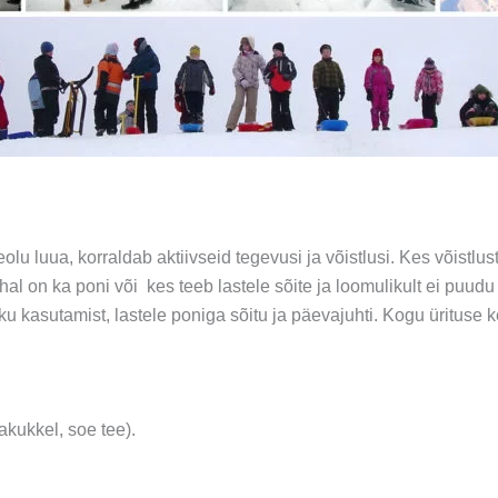
olu luua, korraldab aktiivseid tegevusi ja võistlusi. Kes võistlu
l on ka poni või kes teeb lastele sõite ja loomulikult ei puudu 
u kasutamist, lastele poniga sõitu ja päevajuhti. Kogu ürituse 
akukkel, soe tee).