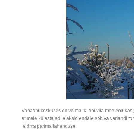
Vabaõhukeskuses on võimalik läbi viia meeleolukas ja
et meie külastajad leiaksid endale sobiva variandi t
leidma parima lahenduse.