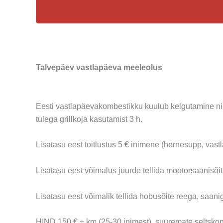
Talvepäev vastlapäeva meeleolus
Eesti vastlapäevakombestikku kuulub kelgutamine nin
tulega grillkoja kasutamist 3 h.
Lisatasu eest toitlustus 5 € inimene (hernesupp, vastl
Lisatasu eest võimalus juurde tellida mootorsaanisõit
Lisatasu eest võimalik tellida hobusõite reega, saani
HIND 150 € + km (25-30 inimest), suuremate seltsko