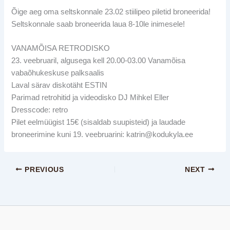
Õige aeg oma seltskonnale 23.02 stiilipeo piletid broneerida!
Seltskonnale saab broneerida laua 8-10le inimesele!
VANAMÕISA RETRODISKO
23. veebruaril, algusega kell 20.00-03.00 Vanamõisa
vabaõhukeskuse palksaalis
Laval särav diskotäht ESTIN
Parimad retrohitid ja videodisko DJ Mihkel Eller
Dresscode: retro
Pilet eelmüügist 15€ (sisaldab suupisteid) ja laudade
broneerimine kuni 19. veebruarini: katrin@kodukyla.ee
PREVIOUS
NEXT