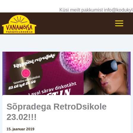
Skip
Küsi meilt pakkumist info@kodukyl
to
content
Sõpradega RetroDsikole
23.02!!!
15. jaanuar 2019