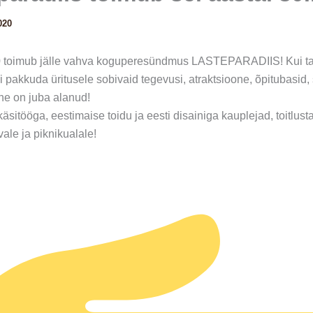
020
0 toimub jälle vahva koguperesündmus LASTEPARADIIS! Kui ta
 pakkuda üritusele sobivaid tegevusi, atraktsioone, õpitubasid, 
ine on juba alanud!
sitööga, eestimaise toidu ja eesti disainiga kauplejad, toitlust
le ja piknikualale!