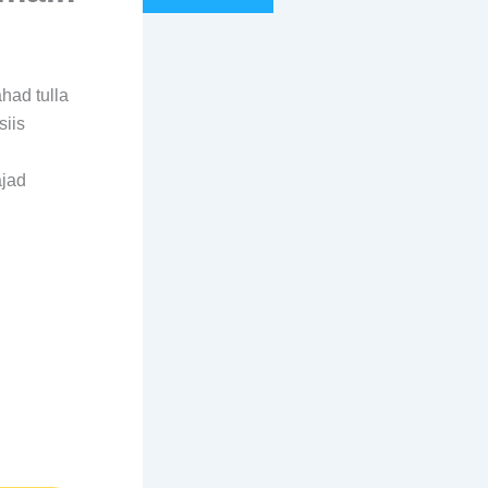
had tulla
siis
ajad