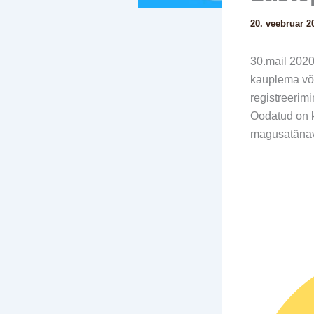
20. veebruar 2
30.mail 202
kauplema või
registreerim
Oodatud on kä
magusatänava