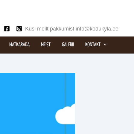
Küsi meilt pakkumist info@kodukyla.ee
MATKARADA
MEIST
GALERII
KONTAKT