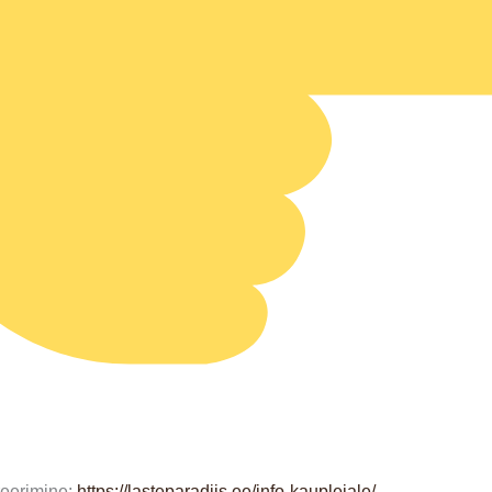
treerimine:
https://lasteparadiis.ee/info-kauplejale/