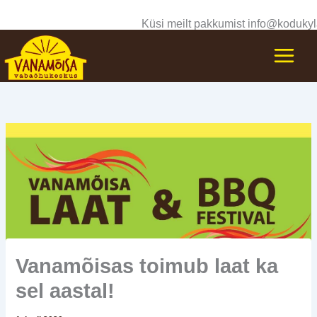
Skip
Küsi meilt pakkumist info@kodukyl
to
content
Vanamõisas toimub laat ka
sel aastal!