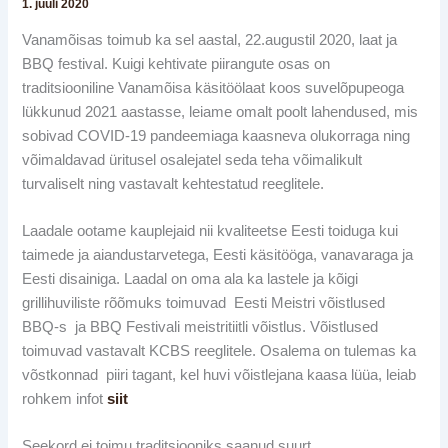
1. juuli 2020
Vanamõisas toimub ka sel aastal, 22.augustil 2020, laat ja
BBQ festival. Kuigi kehtivate piirangute osas on
traditsiooniline Vanamõisa käsitöölaat koos suvelõpupeoga
lükkunud 2021 aastasse, leiame omalt poolt lahendused, mis
sobivad COVID-19 pandeemiaga kaasneva olukorraga ning
võimaldavad üritusel osalejatel seda teha võimalikult
turvaliselt ning vastavalt kehtestatud reeglitele.
Laadale ootame kauplejaid nii kvaliteetse Eesti toiduga kui
taimede ja aiandustarvetega, Eesti käsitööga, vanavaraga ja
Eesti disainiga. Laadal on oma ala ka lastele ja kõigi
grillihuviliste rõõmuks toimuvad Eesti Meistri võistlused
BBQ-s ja BBQ Festivali meistritiitli võistlus. Võistlused
toimuvad vastavalt KCBS reeglitele. Osalema on tulemas ka
võstkonnad piiri tagant, kel huvi võistlejana kaasa lüüa, leiab
rohkem infot
siit
Seekord ei toimu traditsiooniks saanud suurt