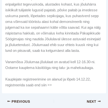
eripalgelist tegevuskoda, alustades kohast, kus jõuluhärra
isiklikult tulijatele lugusid pajatab, põske paitab ja imedesse
uskuma paneb, lõpetades sepikojaga, kus puhastverd sepp
oma võimsaid tööriistu alasi kohal demonstreerib ning
julgemad ka ise sepahaamri kätte võtta saavad. Kui aga nälg
näpistama hakkab, on võimalus keha kinnitada Päkapikkude
Söögimajas ning nautida Jõululaval ülesse astuvaid esinejaid
ja jõuluetendust. Jõulumaad ehib suur ehteis kuusk ning kui
lund on piisavalt, saab ka kelgumäest alla lasta.
Vanamõisa Jõulumaa jõululaat on avatud kell 12-16.30-ni.
Ootame kauplema käsitööga ning talu- ja mahekaubaga.
Kauplejate registreerimine on alanud ja lõpeb 14.12.22,
registreerida saab end siin >>
PREVIOUS
NEXT