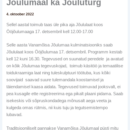
Jõulumaal ka Jõuluturg
4. oktoober 2022
Sellel aastal toimub taas üle pika aja Jõululaat koos
Ööjõulumaaga 17. detsembril kell 12.00-17.00
Selle aasta Vanamõisa Jõulumaa kulminatsiooniks saab
Jõululaat koos Ööjõulumaa 17. detsembril. Programm kestab
kell 12 kuni 16.30. Tegevused on suunatud peredele ja avatud
on kõik Jõulumaa tegevuskojad, toimub käsitöö ja temaatilise
toidukraamiga laat ning tuleskulptuuri töötuba, kus kõiki
soovijaid saavad suure tulemandala koostamisel ja
täiendamisel kaasa aidata. Tegevused toimuvad jooksvalt, ei
pea kusagile ette registreerima ega pikalt plaani pidama. Saab
isekeskis või sõpruskondadega mõnusalt aega veeta ja
kulgeda omas rütmis, nii kuis tuju ja tegutsemistempo
lubavad.
Traditsiooniliselt pannakse Vanamõisa Jõulumaal püsti mitu