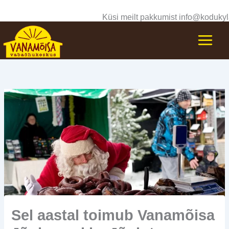
Skip
Küsi meilt pakkumist info@kodukyl
to
content
Sel aastal toimub Vanamõisa