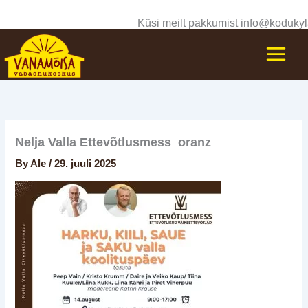
Skip
Küsi meilt pakkumist info@kodukyl
to
content
Nelja Valla Ettevõtlusmess_oranz
By
Ale
/
29. juuli 2025