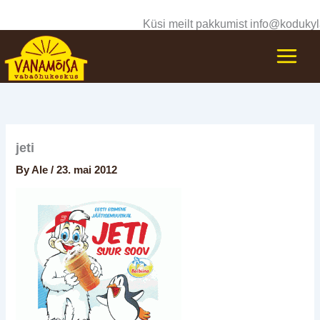
Skip
Küsi meilt pakkumist info@kodukyl
to
content
jeti
By
Ale
/
23. mai 2012