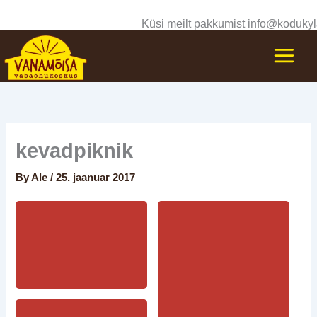
Skip
Küsi meilt pakkumist info@kodukyl
to
content
kevadpiknik
By
Ale
/
25. jaanuar 2017