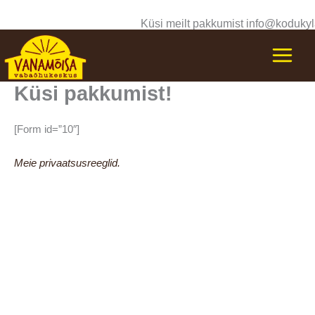
Skip
Küsi meilt pakkumist info@kodukyl
to
content
Küsi pakkumist!
[Form id=”10″]
Meie privaatsusreeglid.