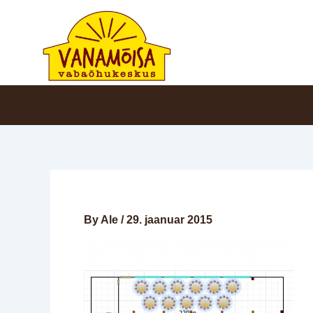
Skip
to
content
By
Ale
/
29. jaanuar 2015