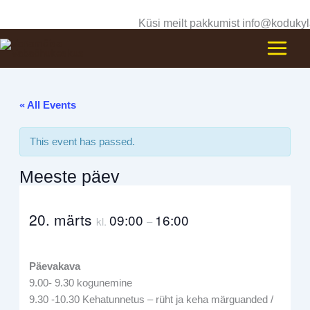
Skip
Küsi meilt pakkumist info@kodukyl
to
content
« All Events
This event has passed.
Meeste päev
20. märts
09:00
16:00
kl.
–
Päevakava
9.00- 9.30 kogunemine
9.30 -10.30 Kehatunnetus – rüht ja keha märguanded /