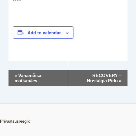
Add to calendar
Event
«
Vanamõisa
RECOVERY –
Navigation
matkapäev
Nostalgia Pidu
»
Privaatsusreeglid