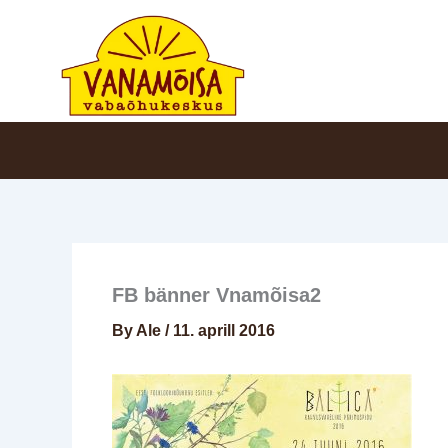
Skip
to
content
FB bänner Vnamõisa2
By
Ale
/
11. aprill 2016