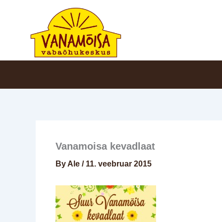
Skip
to
content
Vanamoisa kevadlaat
By
Ale
/
11. veebruar 2015