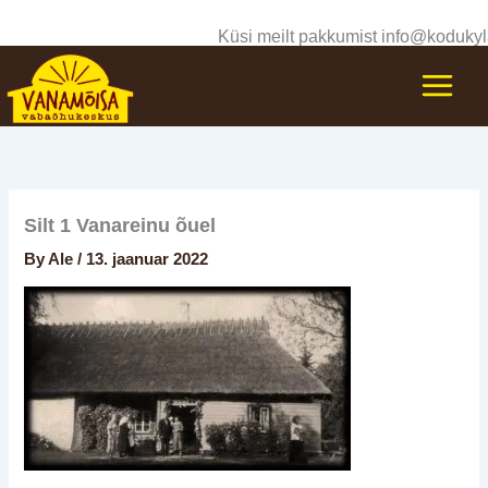
Skip
Küsi meilt pakkumist info@kodukyl
to
content
Silt 1 Vanareinu õuel
By
Ale
/
13. jaanuar 2022