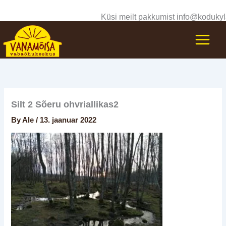
Skip
Küsi meilt pakkumist info@kodukyl
to
content
Silt 2 Sõeru ohvriallikas2
By
Ale
/
13. jaanuar 2022