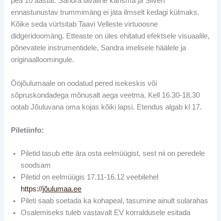
pea 10 aastat. Sandra lavaline karisma ja Silveri
ennastunustav trummimäng ei jäta ilmselt kedagi külmaks.
Kõike seda vürtsitab Taavi Velleste virtuoosne
didgeridoomäng. Etteaste on üles ehitatud efektsele visuaalile,
põnevatele instrumentidele, Sandra imelisele häälele ja
originaalloomingule.
Ööjõulumaale on oodatud pered isekeskis või
sõpruskondadega mõnusalt aega veetma. Kell 16.30-18.30
ootab Jõuluvana oma kojas kõiki lapsi. Etendus algab kl 17.
Piletiinfo:
Piletid tasub ette ära osta eelmüügist, sest nii on peredele
soodsam
Piletid on eelmüügis 17.11-16.12 veebilehel
https://
jõulumaa.ee
Pileti saab soetada ka kohapeal, tasumine ainult sularahas
Osalemiseks tuleb vastavalt EV korraldusele esitada