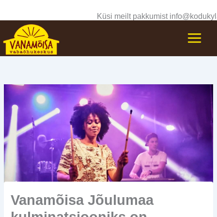
Skip
Küsi meilt pakkumist info@kodukyl
to
content
Vanamõisa Jõulumaa