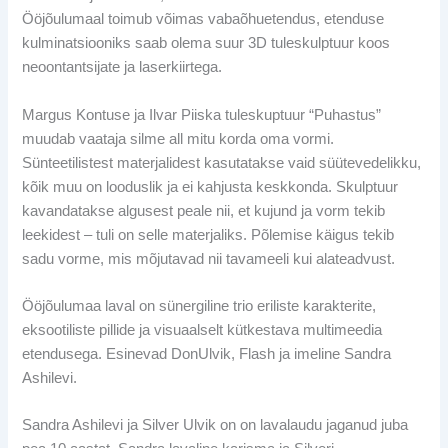
Ööjõulumaal toimub võimas vabaõhuetendus, etenduse
kulminatsiooniks saab olema suur 3D tuleskulptuur koos
neoontantsijate ja laserkiirtega.
Margus Kontuse ja Ilvar Piiska tuleskuptuur “Puhastus”
muudab vaataja silme all mitu korda oma vormi.
Sünteetilistest materjalidest kasutatakse vaid süütevedelikku,
kõik muu on looduslik ja ei kahjusta keskkonda. Skulptuur
kavandatakse algusest peale nii, et kujund ja vorm tekib
leekidest – tuli on selle materjaliks. Põlemise käigus tekib
sadu vorme, mis mõjutavad nii tavameeli kui alateadvust.
Ööjõulumaa laval on sünergiline trio eriliste karakterite,
eksootiliste pillide ja visuaalselt kütkestava multimeedia
etendusega. Esinevad DonUlvik, Flash ja imeline Sandra
Ashilevi.
Sandra Ashilevi ja Silver Ulvik on on lavalaudu jaganud juba