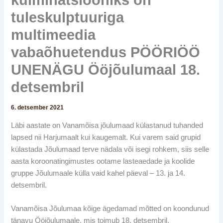
kulminatsiooniks on
tuleskulptuuriga
multimeedia
vabaõhuetendus PÖÖRIÖÖ
UNENÄGU Ööjõulumaal 18.
detsembril
6. detsember 2021
Läbi aastate on Vanamõisa jõulumaad külastanud tuhanded
lapsed nii Harjumaalt kui kaugemalt. Kui varem said grupid
külastada Jõulumaad terve nädala või isegi rohkem, siis selle
aasta koroonatingimustes ootame lasteaedade ja koolide
gruppe Jõulumaale külla vaid kahel päeval – 13. ja 14.
detsembril.
Vanamõisa Jõulumaa kõige ägedamad mõtted on koondunud
tänavu Ööjõulumaale, mis toimub 18. detsembril.