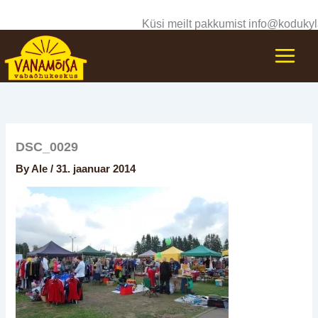
Skip
Küsi meilt pakkumist info@kodukyl
to
content
DSC_0029
By
Ale
/
31. jaanuar 2014