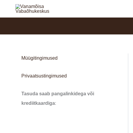
Skip
to
content
Müügitingimused
Privaatsustingimused
Tasuda saab pangalinkidega või
krediitkaardiga
: