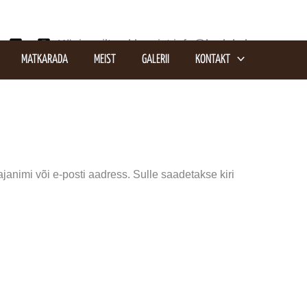
Küsi meilt pakkumist info@kodukyla.ee
MATKARADA
MEIST
GALERII
KONTAKT
janimi või e-posti aadress. Sulle saadetakse kiri