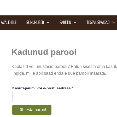
Nõutud
AVALEHELE
SÜNDMUSED
PAKETID
TEGEVUSPAIGAD
Kadunud parool
Kaotasid või unustasid parooli? Palun sisesta oma kasuta
lingiga, mille abil saad endale uue parooli määrata.
Kasutajanimi või e-posti aadress
*
Lähtesta parool