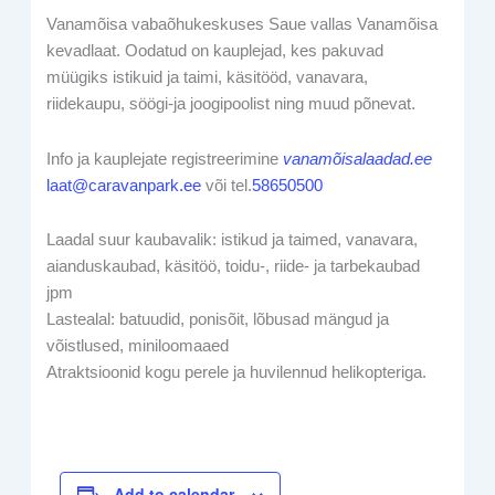
Vanamõisa vabaõhukeskuses Saue vallas Vanamõisa
kevadlaat. Oodatud on kauplejad, kes pakuvad
müügiks istikuid ja taimi, käsitööd, vanavara,
riidekaupu, söögi-ja joogipoolist ning muud põnevat.
Info ja kauplejate registreerimine
vanamõisalaadad.ee
laat@caravanpark.ee
või tel.
58650500
Laadal suur kaubavalik: istikud ja taimed, vanavara,
aianduskaubad, käsitöö, toidu-, riide- ja tarbekaubad
jpm
Lastealal: batuudid, ponisõit, lõbusad mängud ja
võistlused, miniloomaaed
Atraktsioonid kogu perele ja huvilennud helikopteriga.
Add to calendar