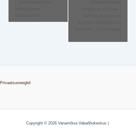
Rahvusvahelise
Nädalavahetus
Navigation
tantsupäeva
kehale ja vaimule –
tähistamine
aktiivsed ja terved
kuldsed aastad koos
tervisliku toitumisega
Privaatsusreeglid
Copyright © 2026 Vanamõisa Vabaõhukeskus |