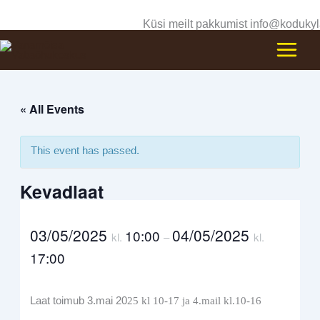
Skip
Küsi meilt pakkumist info@kodukyl
to
content
« All Events
This event has passed.
Kevadlaat
03/05/2025
04/05/2025
10:00
kl.
–
kl.
17:00
Laat toimub 3.mai 20
25 kl 10-17 ja 4.mail kl.10-16