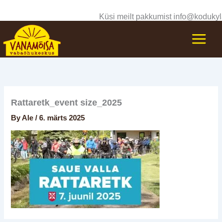
Skip
Küsi meilt pakkumist info@kodukyl
to
content
Rattaretk_event size_2025
By
Ale
/
6. märts 2025