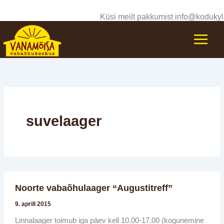
Skip
Küsi meilt pakkumist info@kodukyl
to
content
suvelaager
Noorte
Noorte vabaõhulaager “Augustitreff”
vabaõhulaager
“Augustitreff”
9. aprill 2015
Linnalaager toimub iga päev kell 10.00-17.00 (kogunemine